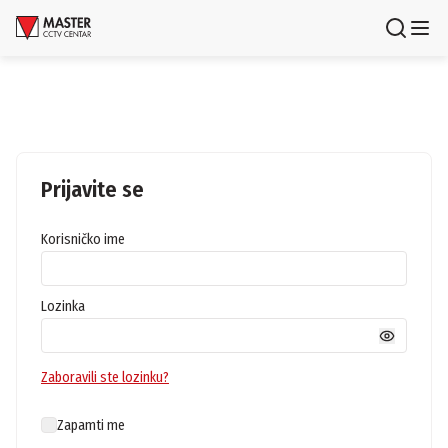
Uloguj se
Registruj se
Proizvodi
Brendovi
Prijavite se
Aktuelnosti
Korisničko ime
Usluge i rešenja
Lozinka
O nama
Zaposlenje
Lokacije
Zaboravili ste lozinku?
Kontakti
Newsletter
Zapamti me