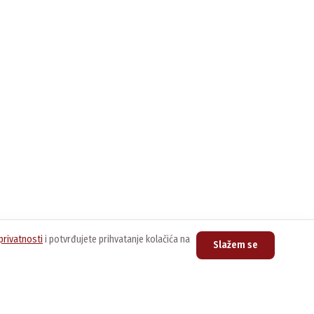
privatnosti
i potvrđujete prihvatanje kolačića na
Slažem se
upovina
Kontakt
nline prodavnica
Centrala
011/3076-888