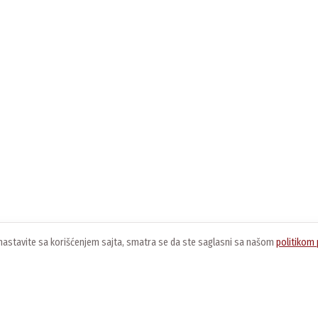
ko nastavite sa korišćenjem sajta, smatra se da ste saglasni sa našom
politikom 
O nama
Usluge
K
O kompaniji
Preuzimanje softvera
O