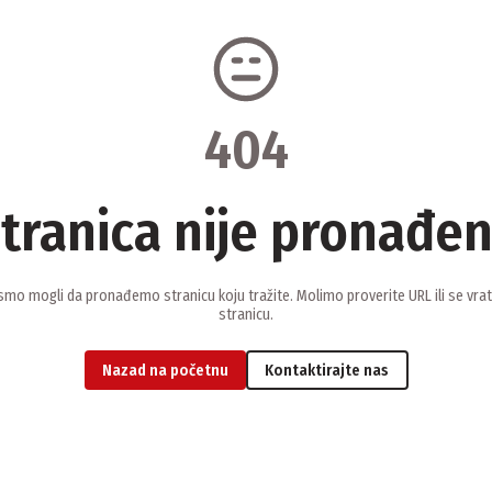
404
tranica nije pronađe
smo mogli da pronađemo stranicu koju tražite. Molimo proverite URL ili se vra
stranicu.
Nazad na početnu
Kontaktirajte nas