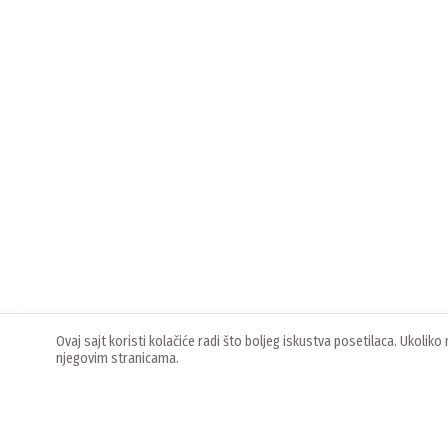
Ovaj sajt koristi kolačiće radi što boljeg iskustva posetilaca. Ukoli
njegovim stranicama.