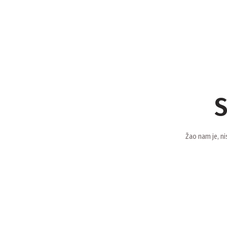
S
Žao nam je, ni