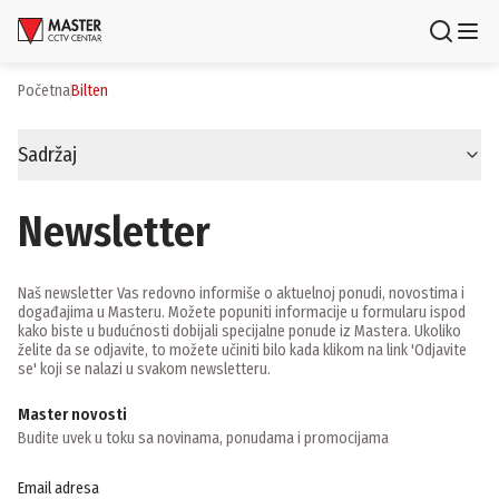
Uloguj se
Registruj se
Početna
bilten
Proizvodi
Sadržaj
Brendovi
Newsletter
Aktuelnosti
Usluge i rešenja
Naš newsletter Vas redovno informiše o aktuelnoj ponudi, novostima i
događajima u Masteru. Možete popuniti informacije u formularu ispod
kako biste u budućnosti dobijali specijalne ponude iz Mastera. Ukoliko
želite da se odjavite, to možete učiniti bilo kada klikom na link 'Odjavite
O nama
se' koji se nalazi u svakom newsletteru.
Zaposlenje
Lokacije
Master novosti
Kontakti
Budite uvek u toku sa novinama, ponudama i promocijama
Newsletter
Email adresa