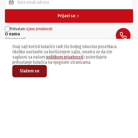
Prijavi se
Prihvatam
izjavu privatnosti
O nama
O kompaniji
Lokacije
Ovaj sajt koristi kolačiće radi što boljeg iskustva posetilaca.
Zaposlenje
Ukoliko nastavite sa korišćenjem sajta, smatra se da ste
Aktuelnosti
saglasni sa našom
politikom privatnosti
i potvrđujete
Usluge
prihvatanje kolačića na njegovim stranicama.
Preuzimanje softvera
Tehnička podrška
Slažem se
Kupovina
Online prodavnica
Cenovnici
Brendovi
Rasprodaja
Novi proizvodi
Kontakt
Centrala
011/3076-888
Ponedeljak-Petak
8:30 - 16:00
Subota
09:00 - 13:00
Ostali brojevi telefona
Ostavite poruku