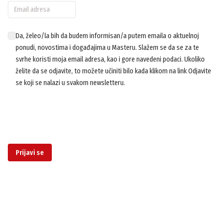
Da, želeo/la bih da budem informisan/a putem emaila o aktuelnoj
ponudi, novostima i događajima u Masteru. Slažem se da se za te
svrhe koristi moja email adresa, kao i gore navedeni podaci. Ukoliko
želite da se odjavite, to možete učiniti bilo kada klikom na link Odjavite
se koji se nalazi u svakom newsletteru.
Prijavi se