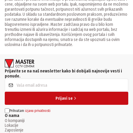
cene, objavljene na svom web portalu. Ipak, napominjemo da ne možemo
garantovati potpunu tačnost, potpunost niti ažurnost svih prikazanih
podataka. U skladu sa standardnom poslovnom praksom, preduzećemo
sve razumne korake da eventualne nepravilnosti ili greške budu
blagovremeno ispravljene. Master zadržava pravo da u bilo kom
trenutku izmeni ili ažurira informacije i sadržaj na web portalu, bez
prethodne najave ili obaveštenja. Korišćenjem ovog portala i svih
informacija dostupnih na njemu, smatra se da ste upoznati sa ovim
uslovima i da ih u potpunosti prihvatate.
Prijavite se na naš newsletter kako bi dobijali najnovije vesti i
ponude.
Prijavi se
Prihvatam
izjavu privatnosti
O nama
O kompaniji
Lokacije
Zaposlenje