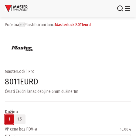
Uloguj se
Registruj se
Početna
plastificirani lanci
masterlock 8011eurd
Toggle menu
More
Proizvodi
Brendovi
Aktuelnosti
MasterLock
|
Pro
8011EURD
Usluge i rešenja
Čvrsti čelični lanac debljine 6mm dužine 1m
O nama
Zaposlenje
Lokacije
Dužina
Kontakti
1
1.5
Newsletter
VP cena bez PDV-a
16,00 €