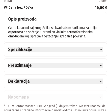
Rabat
0.00
%
16,00 €
VP Cena bez PDV-a
Opis proizvoda
Čvrsti lanac od kaljenog čelika sa kvadratnim karikama za bolju 
otpornost na sečenje. Opremljen vinilnim termoformisanim 
omotačem koji sprečava oštećenja i grebanje površina.
Specifikacije
Preuzimanje
Deklaracija
Napomene
*C.C.T.V Centar Master DOO Beograd (u daljem tekstu Master) nastoji da
pruži tačne i precizne informacije o proizvodima, uključujući opise, slike i