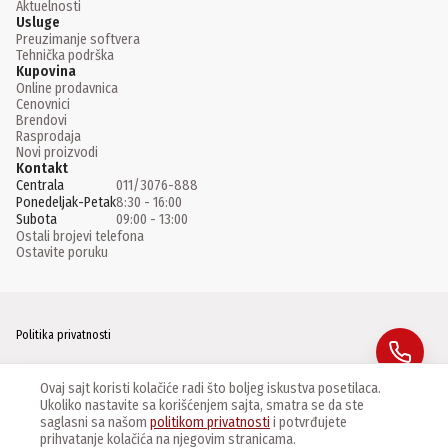
Aktuelnosti
Usluge
Preuzimanje softvera
Tehnička podrška
Kupovina
Online prodavnica
Cenovnici
Brendovi
Rasprodaja
Novi proizvodi
Kontakt
Centrala
011/3076-888
Ponedeljak-Petak
8:30 - 16:00
Subota
09:00 - 13:00
Ostali brojevi telefona
Ostavite poruku
Politika privatnosti
Facebook
Ovaj sajt koristi kolačiće radi što boljeg iskustva posetilaca.
Ukoliko nastavite sa korišćenjem sajta, smatra se da ste
Instagram
saglasni sa našom
politikom privatnosti
i potvrđujete
prihvatanje kolačića na njegovim stranicama.