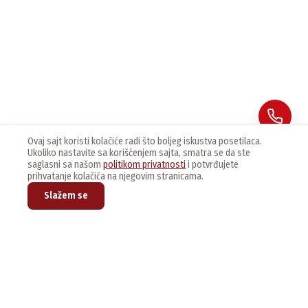
Ovaj sajt koristi kolačiće radi što boljeg iskustva posetilaca.
Ukoliko nastavite sa korišćenjem sajta, smatra se da ste
saglasni sa našom
politikom privatnosti
i potvrđujete
prihvatanje kolačića na njegovim stranicama.
Slažem se
Prijavite se na naš newsletter kako bi dobijali najnovije vesti i
ponude.