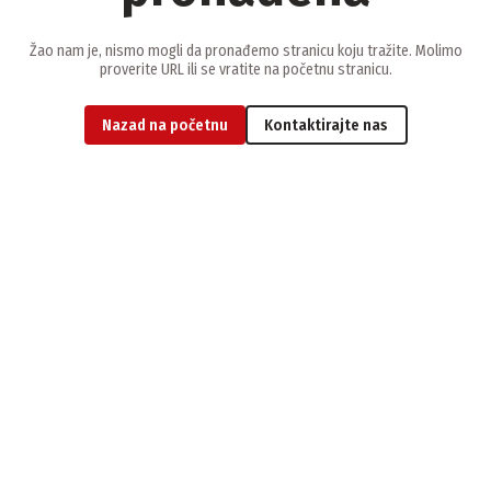
Žao nam je, nismo mogli da pronađemo stranicu koju tražite. Molimo
proverite URL ili se vratite na početnu stranicu.
Nazad na početnu
Kontaktirajte nas