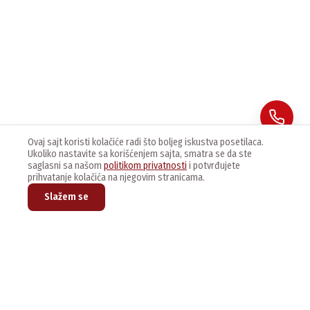
Ovaj sajt koristi kolačiće radi što boljeg iskustva posetilaca.
Ukoliko nastavite sa korišćenjem sajta, smatra se da ste
saglasni sa našom
politikom privatnosti
i potvrđujete
prihvatanje kolačića na njegovim stranicama.
Slažem se
Prijavite se na naš newsletter kako bi dobijali najnovije vesti i
ponude.