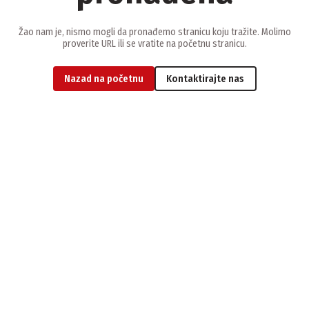
Žao nam je, nismo mogli da pronađemo stranicu koju tražite. Molimo
proverite URL ili se vratite na početnu stranicu.
Nazad na početnu
Kontaktirajte nas