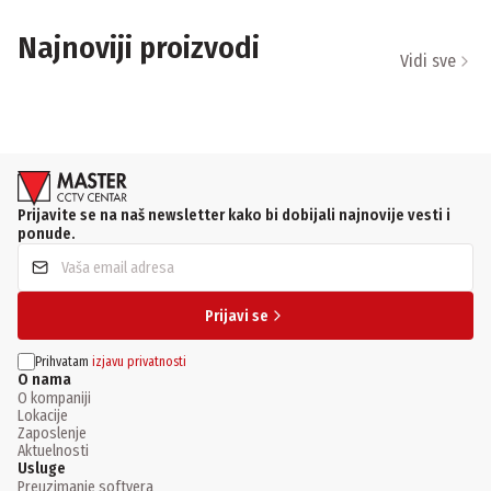
Najnoviji proizvodi
Vidi sve
Prijavite se na naš newsletter kako bi dobijali najnovije vesti i
ponude.
Prijavi se
Prihvatam
izjavu privatnosti
O nama
O kompaniji
Lokacije
Zaposlenje
Aktuelnosti
Usluge
Preuzimanje softvera