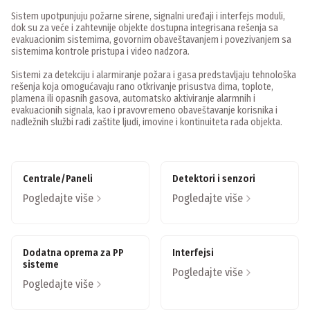
Sistem upotpunjuju požarne sirene, signalni uređaji i interfejs moduli,
dok su za veće i zahtevnije objekte dostupna integrisana rešenja sa
evakuacionim sistemima, govornim obaveštavanjem i povezivanjem sa
sistemima kontrole pristupa i video nadzora.
Sistemi za detekciju i alarmiranje požara i gasa predstavljaju tehnološka
rešenja koja omogućavaju rano otkrivanje prisustva dima, toplote,
plamena ili opasnih gasova, automatsko aktiviranje alarmnih i
evakuacionih signala, kao i pravovremeno obaveštavanje korisnika i
nadležnih službi radi zaštite ljudi, imovine i kontinuiteta rada objekta.
Centrale/Paneli
Detektori i senzori
Pogledajte više
Pogledajte više
Dodatna oprema za PP
Interfejsi
sisteme
Pogledajte više
Pogledajte više