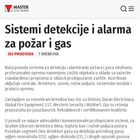
Uloguj se
Registruj se
Sistemi detekcije i alarma
za požar i gas
Proizvodi
Brendovi
263 PROIZVODA
7 BRENDOVA
Naša ponuda sistema za detekciju i alarmiranje požara i gasa obuhvata
Aktuelnosti
profesionalnu opremu namenjenu zaštiti objekata u skladu sa važećim
standardima i propisima iz oblasti protivpožarne zaštite. Asortiman
Usluge i rešenja
uključuje centrale, detektore, sirene, ručne javljače, sistemske module i
prateću opremu.
Zastupljeni su renomirani brendovi kao što su Detnov, Duran Electrónica,
O nama
Global Fire Equipment, LST, Western Security i WizMart, čija su rešenja
Zaposlenje
prepoznata po pouzdanosti, fleksibilnosti i sertifikovanom kvalitetu.
Lokacije
Kontakti
U ponudi se nalaze adresabilni i konvencionalni protivpožarni sistemi, sa
Newsletter
širokim izborom detektora dima, toplote kao i ručnih javljača požara.
Poseban segment čine detektori gasa za detekciju prirodnog gasa,
ugljen-monoksida (CO), ugljen-dioksida (CO₂) i drugih opasnih gasova.