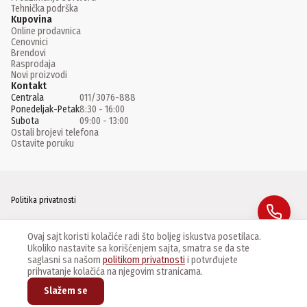
Tehnička podrška
Kupovina
Online prodavnica
Cenovnici
Brendovi
Rasprodaja
Novi proizvodi
Kontakt
Centrala
011/3076-888
Ponedeljak-Petak
8:30 - 16:00
Subota
09:00 - 13:00
Ostali brojevi telefona
Ostavite poruku
Politika privatnosti
Facebook
Ovaj sajt koristi kolačiće radi što boljeg iskustva posetilaca.
Ukoliko nastavite sa korišćenjem sajta, smatra se da ste
Instagram
saglasni sa našom
politikom privatnosti
i potvrđujete
prihvatanje kolačića na njegovim stranicama.
Linkedin
Slažem se
©
2026
CCTV Centar Master d.o.o. Sva prava zadržana