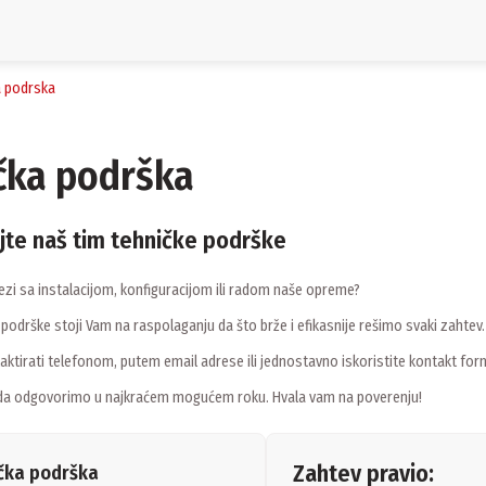
a podrska
čka podrška
jte naš tim tehničke podrške
vezi sa instalacijom, konfiguracijom ili radom naše opreme?
 podrške stoji Vam na raspolaganju da što brže i efikasnije rešimo svaki zahtev.
ktirati telefonom, putem email adrese ili jednostavno iskoristite kontakt for
da odgovorimo u najkraćem mogućem roku. Hvala vam na poverenju!
Zahtev pravio:
čka podrška