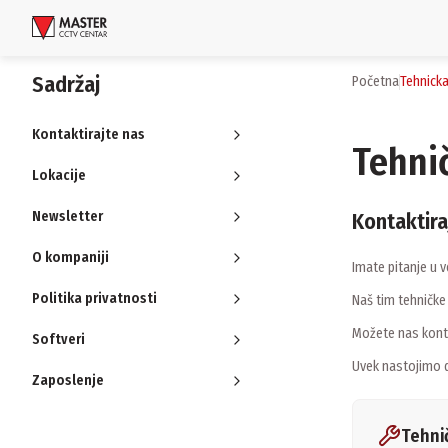
Uloguj se
Sadržaj
Početna
tehnick
Proizvodi
Kontaktirajte nas
Tehni
Brendovi
Lokacije
Newsletter
Kontaktira
Aktuelnosti
O kompaniji
Usluge i rešenja
Imate pitanje u 
Politika privatnosti
Naš tim tehničke
O nama
Možete nas konta
Softveri
Zaposlenje
Lokacije
Uvek nastojimo 
Kontakti
Zaposlenje
Newsletter
Tehni