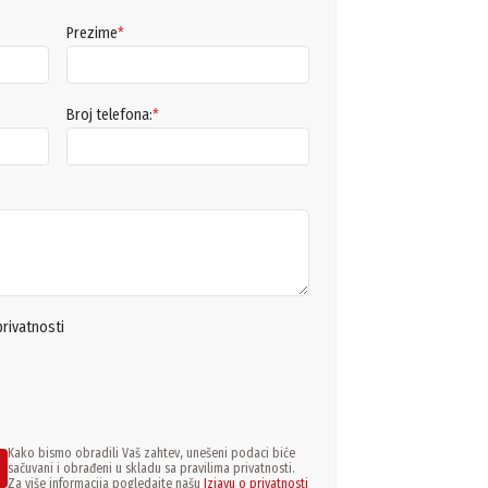
Prezime
*
Broj telefona:
*
privatnosti
Kako bismo obradili Vaš zahtev, unešeni podaci biće
sačuvani i obrađeni u skladu sa pravilima privatnosti.
Za više informacija pogledajte našu
Izjavu o privatnosti