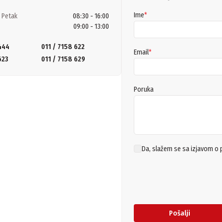
Ime
*
 Petak
08:30 - 16:00
09:00 - 13:00
444
011 / 7158 622
Email
*
623
011 / 7158 629
Poruka
Da, slažem se sa izjavom o 
Pošalji