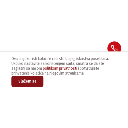
Ovaj sajt koristi kolačiće radi što boljeg iskustva posetilaca.
Ukoliko nastavite sa korišćenjem sajta, smatra se da ste
saglasni sa našom
politikom privatnosti
i potvrđujete
prihvatanje kolačića na njegovim stranicama.
Slažem se
Prijavite se na naš newsletter kako bi dobijali najnovije vesti i
ponude.