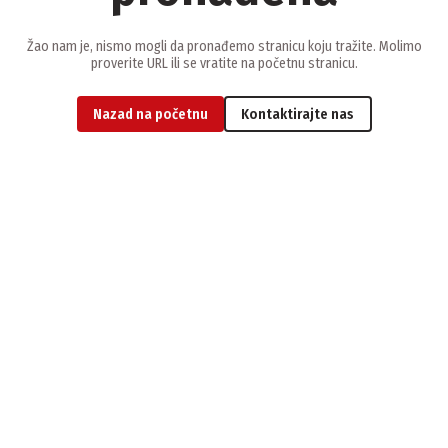
Žao nam je, nismo mogli da pronađemo stranicu koju tražite. Molimo
proverite URL ili se vratite na početnu stranicu.
Nazad na početnu
Kontaktirajte nas