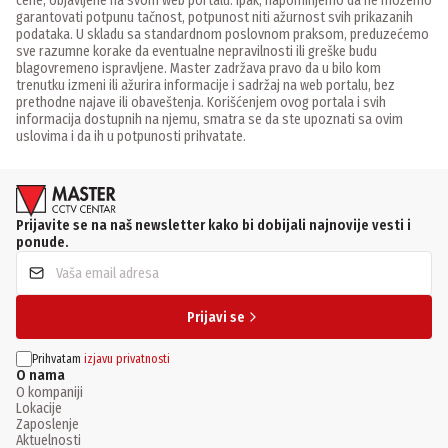
cene, objavljene na svom web portalu. Ipak, napominjemo da ne možemo
garantovati potpunu tačnost, potpunost niti ažurnost svih prikazanih
podataka. U skladu sa standardnom poslovnom praksom, preduzećemo
sve razumne korake da eventualne nepravilnosti ili greške budu
blagovremeno ispravljene. Master zadržava pravo da u bilo kom
trenutku izmeni ili ažurira informacije i sadržaj na web portalu, bez
prethodne najave ili obaveštenja. Korišćenjem ovog portala i svih
informacija dostupnih na njemu, smatra se da ste upoznati sa ovim
uslovima i da ih u potpunosti prihvatate.
Prijavite se na naš newsletter kako bi dobijali najnovije vesti i
ponude.
Prijavi se
Prihvatam
izjavu privatnosti
O nama
O kompaniji
Lokacije
Zaposlenje
Aktuelnosti