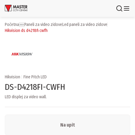
Uloguj se
Registruj se
Početna
paneli za video zidove
led paneli za video zidove
Toggle menu
More
hikvision ds d4218fi cwfh
Proizvodi
Brendovi
Aktuelnosti
Hikvision
|
Fine Pitch LED
Usluge i rešenja
DS-D4218FI-CWFH
LED displej za video wall.
O nama
Zaposlenje
Lokacije
Kontakti
Newsletter
Na upit