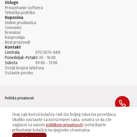
Usluge
Preuzimanje softvera
Tehnička podrška
Kupovina
Online prodavnica
Cenovnici
Brendovi
Rasprodaja
Novi proizvodi
Kontakt
Centrala
011/3076-888
Ponedeljak-Petak
8:30 - 16:00
Subota
09:00 - 13:00
Ostali brojevi telefona
Ostavite poruku
Politika privatnosti
Facebook
Ovaj sajt koristi kolačiće radi što boljeg iskustva posetilaca.
Ukoliko nastavite sa korišćenjem sajta, smatra se da ste
Instagram
saglasni sa našom
politikom privatnosti
i potvrđujete
prihvatanje kolačića na njegovim stranicama.
Linkedin