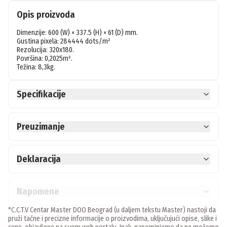
Opis proizvoda
Dimenzije: 600 (W) × 337.5 (H) × 61 (D) mm.

Gustina pixela: 284444 dots/m²

Rezolucija: 320x180.

Površina: 0,2025m².

Specifikacije
Preuzimanje
Deklaracija
Napomene
*C.C.T.V Centar Master DOO Beograd (u daljem tekstu Master) nastoji da
pruži tačne i precizne informacije o proizvodima, uključujući opise, slike i