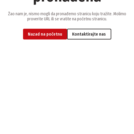
Žao nam je, nismo mogli da pronađemo stranicu koju tražite. Molimo
proverite URL ili se vratite na početnu stranicu.
Nazad na početnu
Kontaktirajte nas