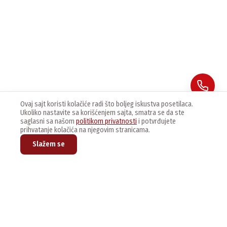
Ovaj sajt koristi kolačiće radi što boljeg iskustva posetilaca.
Ukoliko nastavite sa korišćenjem sajta, smatra se da ste
saglasni sa našom
politikom privatnosti
i potvrđujete
prihvatanje kolačića na njegovim stranicama.
Slažem se
Prijavite se na naš newsletter kako bi dobijali najnovije vesti i
ponude.