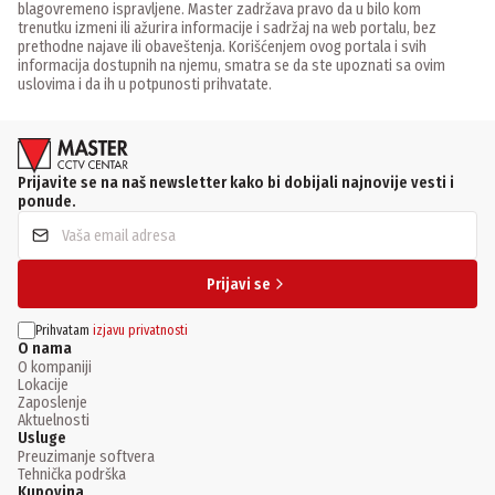
blagovremeno ispravljene. Master zadržava pravo da u bilo kom
trenutku izmeni ili ažurira informacije i sadržaj na web portalu, bez
prethodne najave ili obaveštenja. Korišćenjem ovog portala i svih
informacija dostupnih na njemu, smatra se da ste upoznati sa ovim
uslovima i da ih u potpunosti prihvatate.
Prijavite se na naš newsletter kako bi dobijali najnovije vesti i
ponude.
Prijavi se
Prihvatam
izjavu privatnosti
O nama
O kompaniji
Lokacije
Zaposlenje
Aktuelnosti
Usluge
Preuzimanje softvera
Tehnička podrška
Kupovina