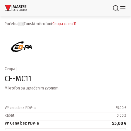
Uloguj se
Registruj se
Početna
zonski mikrofoni
ceopa ce mc11
Toggle menu
More
Proizvodi
Brendovi
Aktuelnosti
Ceopa
|
CE-MC11
Usluge i rešenja
Mikrofon sa ugrađenim zvonom
O nama
Zaposlenje
Lokacije
VP cena bez PDV-a
55,00 €
Kontakti
Rabat
0.00
%
Newsletter
55,00 €
VP Cena bez PDV-a