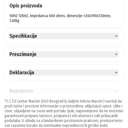
Opis proizvoda
50HZ-12KHZ, impedansa 600 ohms, dimenzije 450x190x130mm, 
1,60kg
Specifikacije
Preuzimanje
Deklaracija
Napomene
*C.C.T.V Centar Master DOO Beograd (u daljem tekstu Master) nastoji da
pruži tačne i precizne informacije o proizvodima, uključujući opise, slike i
cene, objavljene na svom web portalu. Ipak, napominjemo da ne možemo
garantovati potpunu tačnost, potpunost niti ažurnost svih prikazanih
podataka. U skladu sa standardnom poslovnom praksom, preduzećemo
sve razumne korake da eventualne nepravilnosti ili greške budu