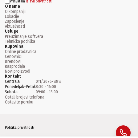
Prihvatam
izjavu privatnosti
O nama
O kompaniji
Lokacije
Zaposlenje
Aktuelnosti
Usluge
Preuzimanje softvera
Tehnička podrška
Kupovina
Online prodavnica
Cenovnici
Brendovi
Rasprodaja
Novi proizvodi
Kontakt
Centrala
011/3076-888
Ponedeljak-Petak
8:30 - 16:00
Subota
09:00 - 13:00
Ostali brojevi telefona
Ostavite poruku
Politika privatnosti