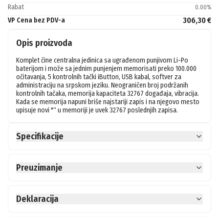
Rabat
0.00
%
306,30 €
VP Cena bez PDV-a
Opis proizvoda
Komplet čine centralna jedinica sa ugrađenom punjivom Li-Po 
baterijom i može sa jednim punjenjem memorisati preko 100.000 
očitavanja, 5 kontrolnih tački iButton, USB kabal, softver za 
administraciju na srpskom jeziku. Neograničen broj podržanih 
kontrolnih tačaka, memorija kapaciteta 32767 događaja, vibracija. 
Kada se memorija napuni briše najstariji zapis i na njegovo mesto 
upisuje novi "“ u memoriji je uvek 32767 poslednjih zapisa.
Specifikacije
Preuzimanje
Deklaracija