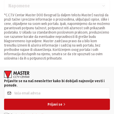
Napomene
*C.C.T.V Centar Master DOO Beograd (u daljem tekstu Master) nastoji da
pruži tačne i precizne informacije o proizvodima, uključujući opise, slike i
cene, objavljene na svom web portalu. Ipak, napominjemo da ne možemo
garantovati potpunu tačnost, potpunost niti ažurnost svih prikazanih
podataka. U skladu sa standardnom poslovnom praksom, preduzećemo
sve razumne korake da eventualne nepravilnosti ili greške budu
blagovremeno ispravljene. Master zadržava pravo da u bilo kom
trenutku izmeni ili ažurira informacije i sadržaj na web portalu, bez
prethodne najave ili obaveštenja. Korišćenjem ovog portala i svih
informacija dostupnih na njemu, smatra se da ste upoznati sa ovim
uslovima i da ih u potpunosti prihvatate.
Prijavite se na naš newsletter kako bi dobijali najnovije vesti i
ponude.
Prijavi se