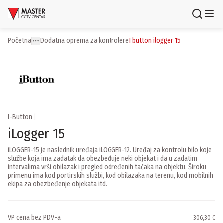
Uloguj se
Registruj se
Početna
dodatna oprema za kontrolere
i button ilogger 15
Toggle menu
More
Proizvodi
Brendovi
Aktuelnosti
I-Button
|
iLogger 15
Usluge i rešenja
iLOGGER-15 je naslednik uređaja iLOGGER-12. Uređaj za kontrolu bilo koje
službe koja ima zadatak da obezbeđuje neki objekat i da u zadatim
O nama
intervalima vrši obilazak i pregled određenih tačaka na objektu. Široku
Zaposlenje
primenu ima kod portirskih službi, kod obilazaka na terenu, kod mobilnih
Lokacije
ekipa za obezbeđenje objekata itd.
Kontakti
Newsletter
VP cena bez PDV-a
306,30 €