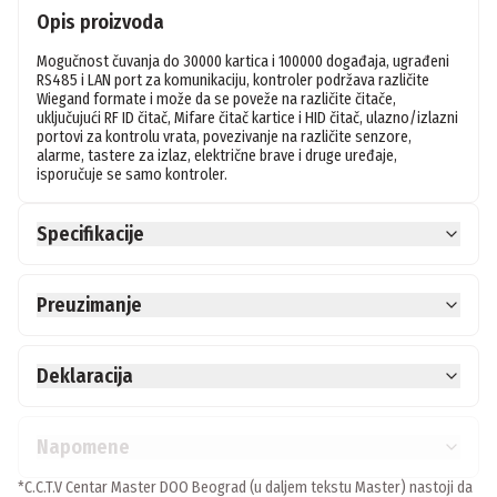
Opis proizvoda
Mogučnost čuvanja do 30000 kartica i 100000 događaja, ugrađeni 
RS485 i LAN port za komunikaciju, kontroler podržava različite 
Wiegand formate i može da se poveže na različite čitače, 
uključujući RF ID čitač, Mifare čitač kartice i HID čitač, ulazno/izlazni 
portovi za kontrolu vrata, povezivanje na različite senzore, 
alarme, tastere za izlaz, električne brave i druge uređaje, 
isporučuje se samo kontroler.
Specifikacije
Preuzimanje
Deklaracija
Napomene
*C.C.T.V Centar Master DOO Beograd (u daljem tekstu Master) nastoji da