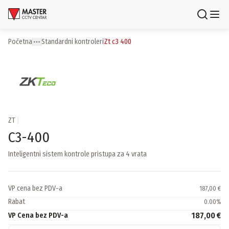
Uloguj se
Registruj se
Početna
standardni kontroleri
zt c3 400
Toggle menu
More
Proizvodi
Brendovi
Aktuelnosti
ZT
|
C3-400
Usluge i rešenja
Inteligentni sistem kontrole pristupa za 4 vrata
O nama
Zaposlenje
Lokacije
VP cena bez PDV-a
187,00 €
Kontakti
Rabat
0.00
%
Newsletter
187,00 €
VP Cena bez PDV-a