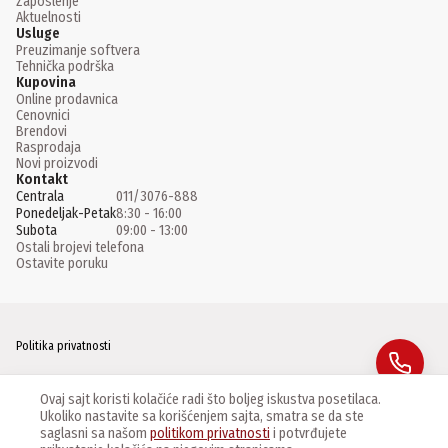
Zaposlenje
Aktuelnosti
Usluge
Preuzimanje softvera
Tehnička podrška
Kupovina
Online prodavnica
Cenovnici
Brendovi
Rasprodaja
Novi proizvodi
Kontakt
Centrala
011/3076-888
Ponedeljak-Petak
8:30 - 16:00
Subota
09:00 - 13:00
Ostali brojevi telefona
Ostavite poruku
Politika privatnosti
Facebook
Ovaj sajt koristi kolačiće radi što boljeg iskustva posetilaca.
Ukoliko nastavite sa korišćenjem sajta, smatra se da ste
Instagram
saglasni sa našom
politikom privatnosti
i potvrđujete