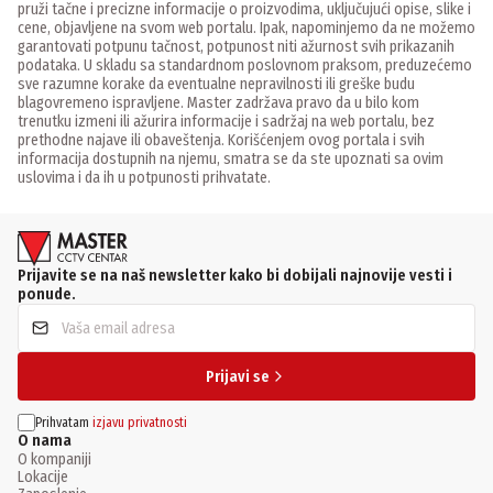
pruži tačne i precizne informacije o proizvodima, uključujući opise, slike i
cene, objavljene na svom web portalu. Ipak, napominjemo da ne možemo
garantovati potpunu tačnost, potpunost niti ažurnost svih prikazanih
podataka. U skladu sa standardnom poslovnom praksom, preduzećemo
sve razumne korake da eventualne nepravilnosti ili greške budu
blagovremeno ispravljene. Master zadržava pravo da u bilo kom
trenutku izmeni ili ažurira informacije i sadržaj na web portalu, bez
prethodne najave ili obaveštenja. Korišćenjem ovog portala i svih
informacija dostupnih na njemu, smatra se da ste upoznati sa ovim
uslovima i da ih u potpunosti prihvatate.
Prijavite se na naš newsletter kako bi dobijali najnovije vesti i
ponude.
Prijavi se
Prihvatam
izjavu privatnosti
O nama
O kompaniji
Lokacije