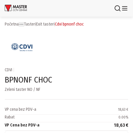
Uloguj se
Registruj se
Početna
tasteri
exit tasteri
cdvi bpnonf choc
Toggle menu
More
Proizvodi
Brendovi
Aktuelnosti
CDVI
|
BPNONF CHOC
Usluge i rešenja
Zeleni taster NO / NF
O nama
Zaposlenje
Lokacije
VP cena bez PDV-a
18,63 €
Kontakti
Rabat
0.00
%
Newsletter
18,63 €
VP Cena bez PDV-a