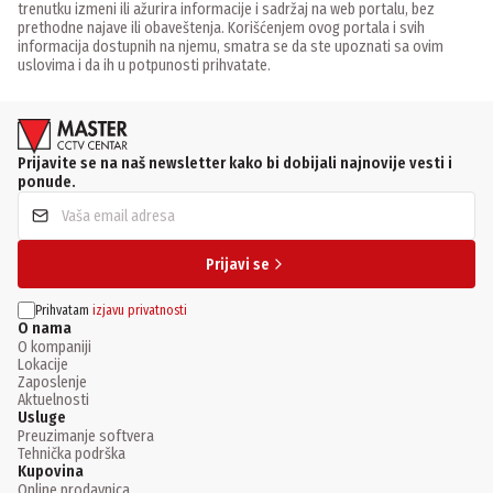
trenutku izmeni ili ažurira informacije i sadržaj na web portalu, bez
prethodne najave ili obaveštenja. Korišćenjem ovog portala i svih
informacija dostupnih na njemu, smatra se da ste upoznati sa ovim
uslovima i da ih u potpunosti prihvatate.
Prijavite se na naš newsletter kako bi dobijali najnovije vesti i
ponude.
Prijavi se
Prihvatam
izjavu privatnosti
O nama
O kompaniji
Lokacije
Zaposlenje
Aktuelnosti
Usluge
Preuzimanje softvera
Tehnička podrška
Kupovina
Online prodavnica