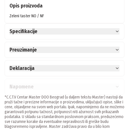
Opis proizvoda
Zeleni taster NO / NF
Specifikacije
Preuzimanje
Deklaracija
Napomene
*C.C.T.V Centar Master DOO Beograd (u daljem tekstu Master) nastoji da
pruži tačne i precizne informacije o proizvodima, uključujući opise, slike i
cene, objavljene na svom web portalu. Ipak, napominjemo da ne možemo
garantovati potpunu tačnost, potpunost niti ažurnost svih prikazanih
podataka. U skladu sa standardnom poslovnom praksom, preduzećemo
sve razumne korake da eventualne nepravilnosti ili greške budu
blagovremeno ispravljene. Master zadržava pravo da u bilo kom