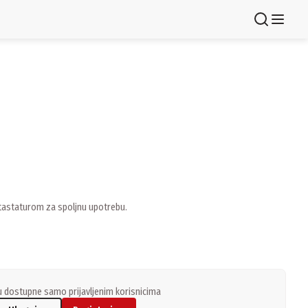
Registruj se
 tastaturom za spoljnu upotrebu.
 dostupne samo prijavljenim korisnicima