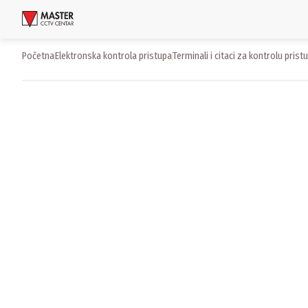
Uloguj se
Početna
elektronska kontrola pristupa
terminali i citaci za kontrolu prist
Proizvodi
Brendovi
Aktuelnosti
Usluge i rešenja
O nama
Zaposlenje
Lokacije
Kontakti
Newsletter