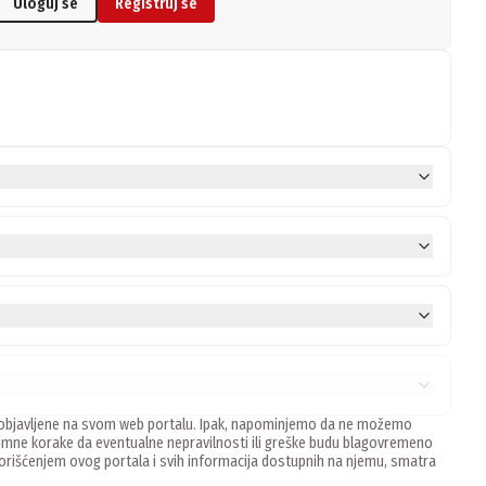
Uloguj se
Registruj se
ne, objavljene na svom web portalu. Ipak, napominjemo da ne možemo
mne korake da eventualne nepravilnosti ili greške budu blagovremeno
 Korišćenjem ovog portala i svih informacija dostupnih na njemu, smatra