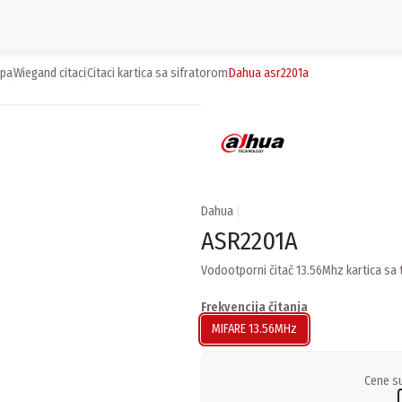
upa
wiegand citaci
citaci kartica sa sifratorom
dahua asr2201a
Dahua
|
ASR2201A
Vodootporni čitač 13.56Mhz kartica sa
Frekvencija čitanja
MIFARE 13.56MHz
Cene su