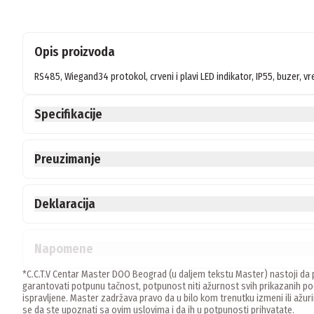
Opis proizvoda
RS485, Wiegand34 protokol, crveni i plavi LED indikator, IP55, buzer, 
Specifikacije
Preuzimanje
Deklaracija
Napomene
*C.C.T.V Centar Master DOO Beograd (u daljem tekstu Master) nastoji da p
garantovati potpunu tačnost, potpunost niti ažurnost svih prikazanih
ispravljene. Master zadržava pravo da u bilo kom trenutku izmeni ili ažur
se da ste upoznati sa ovim uslovima i da ih u potpunosti prihvatate.