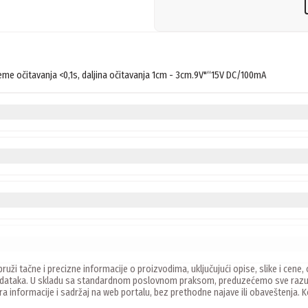
vreme očitavanja <0,1s, daljina očitavanja 1cm - 3cm.9V"“15V DC/100mA
ruži tačne i precizne informacije o proizvodima, uključujući opise, slike i ce
 podataka. U skladu sa standardnom poslovnom praksom, preduzećemo sve razu
ira informacije i sadržaj na web portalu, bez prethodne najave ili obaveštenja.