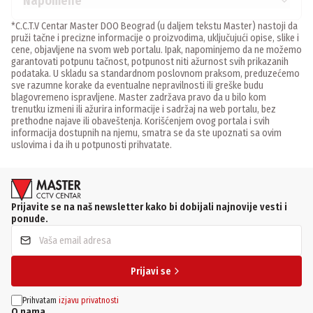
Napomene
*C.C.T.V Centar Master DOO Beograd (u daljem tekstu Master) nastoji da
pruži tačne i precizne informacije o proizvodima, uključujući opise, slike i
cene, objavljene na svom web portalu. Ipak, napominjemo da ne možemo
garantovati potpunu tačnost, potpunost niti ažurnost svih prikazanih
podataka. U skladu sa standardnom poslovnom praksom, preduzećemo
sve razumne korake da eventualne nepravilnosti ili greške budu
blagovremeno ispravljene. Master zadržava pravo da u bilo kom
trenutku izmeni ili ažurira informacije i sadržaj na web portalu, bez
prethodne najave ili obaveštenja. Korišćenjem ovog portala i svih
informacija dostupnih na njemu, smatra se da ste upoznati sa ovim
uslovima i da ih u potpunosti prihvatate.
Prijavite se na naš newsletter kako bi dobijali najnovije vesti i
ponude.
Prijavi se
Prihvatam
izjavu privatnosti
O nama