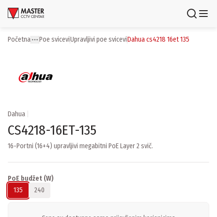
Uloguj se
Registruj se
Početna
poe svicevi
upravljivi poe svicevi
dahua cs4218 16et 135
Toggle menu
More
Proizvodi
Brendovi
Aktuelnosti
Dahua
|
CS4218-16ET-135
Usluge i rešenja
16-Portni (16+4) upravljivi megabitni PoE Layer 2 svič.
O nama
Zaposlenje
Lokacije
PoE budžet (W)
Kontakti
135
240
Newsletter