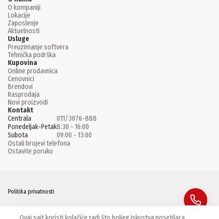
O kompaniji
Lokacije
Zaposlenje
Aktuelnosti
Usluge
Preuzimanje softvera
Tehnička podrška
Kupovina
Online prodavnica
Cenovnici
Brendovi
Rasprodaja
Novi proizvodi
Kontakt
Centrala
011/3076-888
Ponedeljak-Petak
8:30 - 16:00
Subota
09:00 - 13:00
Ostali brojevi telefona
Ostavite poruku
Politika privatnosti
Facebook
Ovaj sajt koristi kolačiće radi što boljeg iskustva posetilaca.