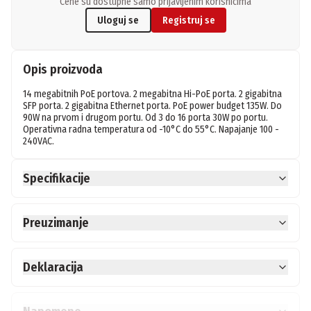
Cene su dostupne samo prijavljenim korisnicima
Uloguj se
Registruj se
Opis proizvoda
14 megabitnih PoE portova. 2 megabitna Hi-PoE porta. 2 gigabitna 
SFP porta. 2 gigabitna Ethernet porta. PoE power budget 135W. Do 
90W na prvom i drugom portu. Od 3 do 16 porta 30W po portu. 
Operativna radna temperatura od -10°C do 55°C. Napajanje 100 - 
240VAC.
Specifikacije
Preuzimanje
Deklaracija