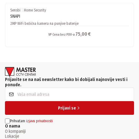
Sensbi
|
Home Security
SNAPI
2MP WiFi bežična kamera na punjive baterije
75,00 €
VP Cena bez PDV-a
Prijavite se na naš newsletter kako bi dobijali najnovije vesti i
ponude.
Prijavi se
Prihvatam
izjavu privatnosti
O nama
O kompaniji
Lokacije