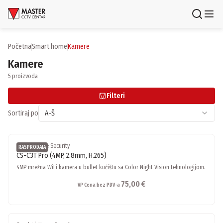
Uloguj se
Registruj se
Početna
smart home
kamere
Kamere
Proizvodi
5 proizvoda
Brendovi
Filteri
Aktuelnosti
Sortiraj po
A-Š
Usluge i rešenja
Ezviz
|
Home Security
RASPRODAJA
CS-C3T Pro (4MP, 2.8mm, H.265)
O nama
4MP mrežna WiFi kamera u bullet kućištu sa Color Night Vision tehnologijom.
Zaposlenje
Lokacije
75,00 €
VP Cena bez PDV-a
Kontakti
Newsletter