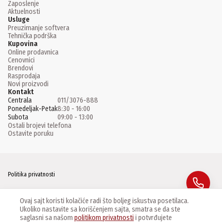
Zaposlenje
Aktuelnosti
Usluge
Preuzimanje softvera
Tehnička podrška
Kupovina
Online prodavnica
Cenovnici
Brendovi
Rasprodaja
Novi proizvodi
Kontakt
Centrala
011/3076-888
Ponedeljak-Petak
8:30 - 16:00
Subota
09:00 - 13:00
Ostali brojevi telefona
Ostavite poruku
Politika privatnosti
Facebook
Ovaj sajt koristi kolačiće radi što boljeg iskustva posetilaca.
Ukoliko nastavite sa korišćenjem sajta, smatra se da ste
Instagram
saglasni sa našom
politikom privatnosti
i potvrđujete