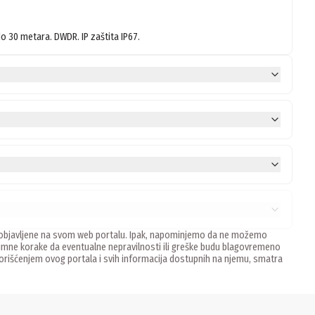
do 30 metara. DWDR. IP zaštita IP67.
ne, objavljene na svom web portalu. Ipak, napominjemo da ne možemo
mne korake da eventualne nepravilnosti ili greške budu blagovremeno
 Korišćenjem ovog portala i svih informacija dostupnih na njemu, smatra