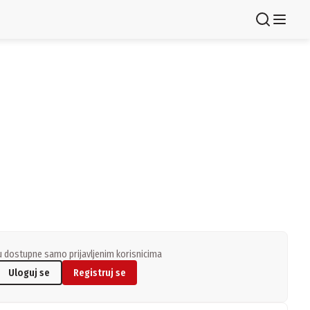
Registruj se
 dostupne samo prijavljenim korisnicima
Uloguj se
Registruj se