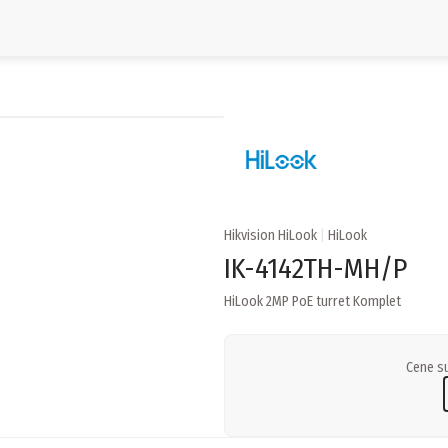
Hikvision HiLook
|
HiLook
IK-4142TH-MH/P
HiLook 2MP PoE turret Komplet
Cene su