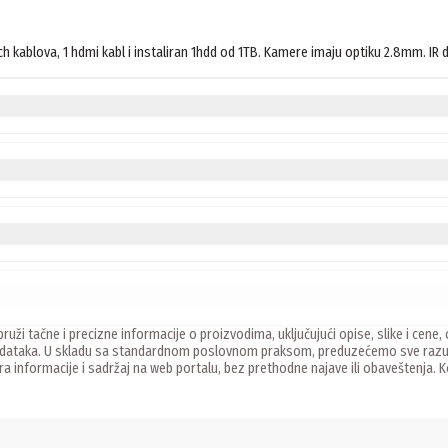
 kablova, 1 hdmi kabl i instaliran 1hdd od 1TB. Kamere imaju optiku 2.8mm. IR 
ruži tačne i precizne informacije o proizvodima, uključujući opise, slike i ce
 podataka. U skladu sa standardnom poslovnom praksom, preduzećemo sve razu
ira informacije i sadržaj na web portalu, bez prethodne najave ili obaveštenja.