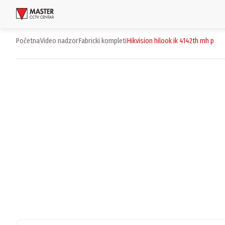
Uloguj se
Početna
video nadzor
fabricki kompleti
hikvision hilook ik 4142th mh p
Proizvodi
Brendovi
Aktuelnosti
Usluge i rešenja
O nama
Zaposlenje
Lokacije
Kontakti
Newsletter