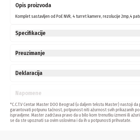
Opis proizvoda
Komplet sastavljen od PoE NVR, 4 turret kamere, rezolucije 2mp,4 patch
Specifikacije
Preuzimanje
Deklaracija
Napomene
*C.C.T.V Centar Master DOO Beograd (u daljem tekstu Master) nastoji da p
garantovati potpunu tačnost, potpunost niti ažurnost svih prikazanih
ispravljene. Master zadržava pravo da u bilo kom trenutku izmeni ili ažur
se da ste upoznati sa ovim uslovima i da ih u potpunosti prihvatate.