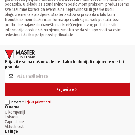
podataka. U skladu sa standardnom poslovnom praksom, preduzećemo
sve razumne korake da eventualne nepravilnosti ili greške budu
blagovremeno ispravljene. Master zadržava pravo da u bilo kom
trenutku izmeni ili ažurira informacije i sadržaj na web portalu, bez
prethodne najave ili obaveštenja. Korišćenjem ovog portala i svih
informacija dostupnih na njemu, smatra se da ste upoznati sa ovim
uslovima i da ih u potpunosti prihvatate.
Prijavite se na naš newsletter kako bi dobijali najnovije vesti i
ponude.
Prijavi se
Prihvatam
izjavu privatnosti
O nama
O kompaniji
Lokacije
Zaposlenje
Aktuelnosti
Usluge