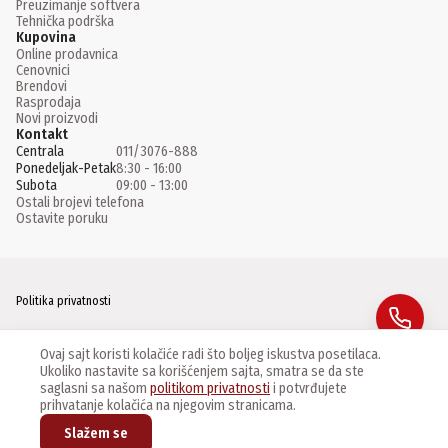
Preuzimanje softvera
Tehnička podrška
Kupovina
Online prodavnica
Cenovnici
Brendovi
Rasprodaja
Novi proizvodi
Kontakt
Centrala
011/3076-888
Ponedeljak-Petak
8:30 - 16:00
Subota
09:00 - 13:00
Ostali brojevi telefona
Ostavite poruku
Politika privatnosti
Facebook
Ovaj sajt koristi kolačiće radi što boljeg iskustva posetilaca.
Ukoliko nastavite sa korišćenjem sajta, smatra se da ste
Instagram
saglasni sa našom
politikom privatnosti
i potvrđujete
prihvatanje kolačića na njegovim stranicama.
Linkedin
Slažem se
©
2026
CCTV Centar Master d.o.o. Sva prava zadržana