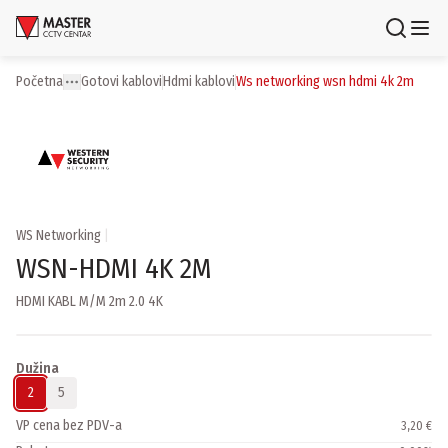
Uloguj se
Registruj se
Početna
gotovi kablovi
hdmi kablovi
ws networking wsn hdmi 4k 2m
Toggle menu
More
Proizvodi
Brendovi
Aktuelnosti
WS Networking
|
WSN-HDMI 4K 2M
Usluge i rešenja
HDMI KABL M/M 2m 2.0 4K
O nama
Zaposlenje
Lokacije
Dužina
Kontakti
2
5
Newsletter
VP cena bez PDV-a
3,20 €