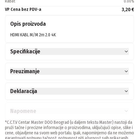
Rabat
0.00
%
3,20 €
VP Cena bez PDV-a
Opis proizvoda
HDMI KABL M/M 2m 2.0 4K
Specifikacije
Preuzimanje
Deklaracija
Napomene
*C.C.T.V Centar Master DOO Beograd (u daljem tekstu Master) nastoji da
pruži tačne i precizne informacije o proizvodima, uključujući opise, slike i
cene, objavljene na svom web portalu. Ipak, napominjemo da ne možemo
garantovati potpunu tačnost, potpunost niti ažurnost svih prikazanih