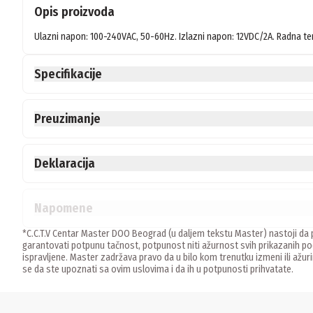
Opis proizvoda
Ulazni napon: 100-240VAC, 50-60Hz. Izlazni napon: 12VDC/2A. Radna 
Specifikacije
Preuzimanje
Deklaracija
Napomene
*C.C.T.V Centar Master DOO Beograd (u daljem tekstu Master) nastoji da p
garantovati potpunu tačnost, potpunost niti ažurnost svih prikazanih
ispravljene. Master zadržava pravo da u bilo kom trenutku izmeni ili ažur
se da ste upoznati sa ovim uslovima i da ih u potpunosti prihvatate.