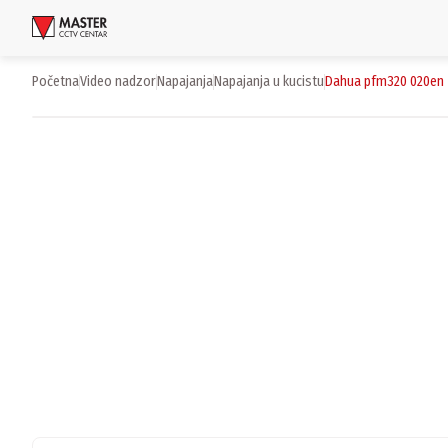
Uloguj se
Početna
video nadzor
napajanja
napajanja u kucistu
dahua pfm320 020en
Proizvodi
Brendovi
Aktuelnosti
Usluge i rešenja
O nama
Zaposlenje
Lokacije
Kontakti
Newsletter