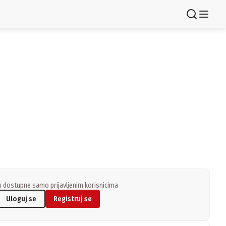
Registruj se
 dostupne samo prijavljenim korisnicima
Uloguj se
Registruj se