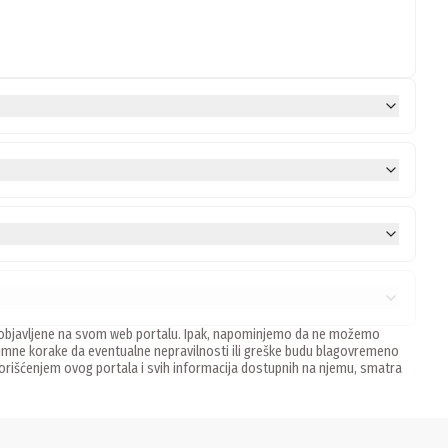
ne, objavljene na svom web portalu. Ipak, napominjemo da ne možemo
mne korake da eventualne nepravilnosti ili greške budu blagovremeno
 Korišćenjem ovog portala i svih informacija dostupnih na njemu, smatra