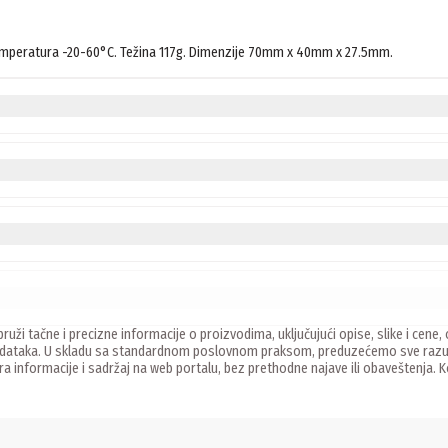
temperatura -20-60°C. Težina 117g. Dimenzije 70mm x 40mm x 27.5mm.
ruži tačne i precizne informacije o proizvodima, uključujući opise, slike i ce
 podataka. U skladu sa standardnom poslovnom praksom, preduzećemo sve razu
ira informacije i sadržaj na web portalu, bez prethodne najave ili obaveštenja.