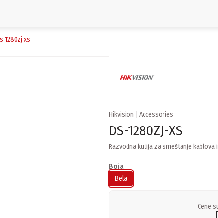
ds 1280zj xs
Hikvision
|
Accessories
DS-1280ZJ-XS
Razvodna kutija za smeštanje kablova i
Boja
Bela
Cene su