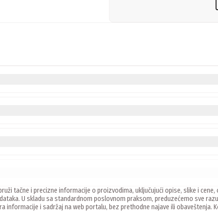
ruži tačne i precizne informacije o proizvodima, uključujući opise, slike i ce
 podataka. U skladu sa standardnom poslovnom praksom, preduzećemo sve razu
ira informacije i sadržaj na web portalu, bez prethodne najave ili obaveštenja.