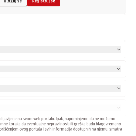
Uloguj se
Registruj se
ne, objavljene na svom web portalu. Ipak, napominjemo da ne možemo
mne korake da eventualne nepravilnosti ili greške budu blagovremeno
 Korišćenjem ovog portala i svih informacija dostupnih na njemu, smatra