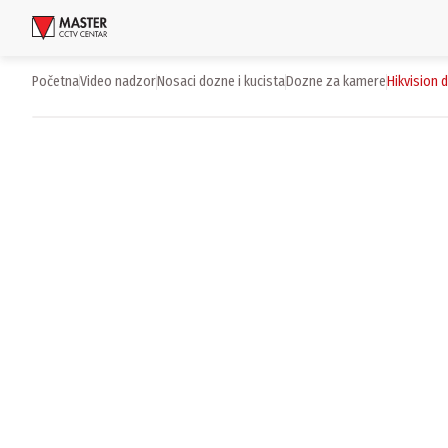
Uloguj se
Početna
video nadzor
nosaci dozne i kucista
dozne za kamere
hikvision 
Proizvodi
Brendovi
Aktuelnosti
Usluge i rešenja
O nama
Zaposlenje
Lokacije
Kontakti
Newsletter