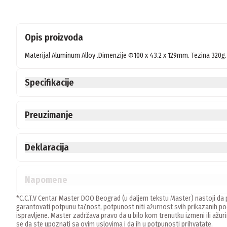
Opis proizvoda
Materijal Aluminum Alloy .Dimenzije Φ100 x 43.2 x 129mm. Tezina 320g.
Specifikacije
Preuzimanje
Deklaracija
Napomene
*C.C.T.V Centar Master DOO Beograd (u daljem tekstu Master) nastoji da p
garantovati potpunu tačnost, potpunost niti ažurnost svih prikazanih
ispravljene. Master zadržava pravo da u bilo kom trenutku izmeni ili ažur
se da ste upoznati sa ovim uslovima i da ih u potpunosti prihvatate.