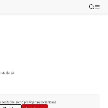
Registruj se
 napajanja
 dostupne samo prijavljenim korisnicima