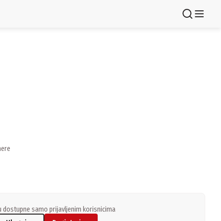
Registruj se
mere
 dostupne samo prijavljenim korisnicima