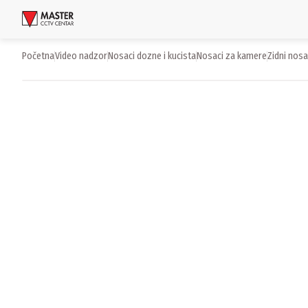
Uloguj se
Početna
video nadzor
nosaci dozne i kucista
nosaci za kamere
zidni nosa
Proizvodi
Brendovi
Aktuelnosti
Usluge i rešenja
O nama
Zaposlenje
Lokacije
Kontakti
Newsletter