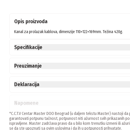
Opis proizvoda
Kanal za prolazak kablova, dimenzije 110×122×169mm. Težina 420g.
Specifikacije
Preuzimanje
Deklaracija
Napomene
*C.C.T.V Centar Master DOO Beograd (u daljem tekstu Master) nastoji da p
garantovati potpunu tačnost, potpunost niti ažurnost svih prikazanih
ispravljene. Master zadržava pravo da u bilo kom trenutku izmeni ili ažur
se da ste upoznati sa ovim uslovima i da ih u potpunosti prihvatate.