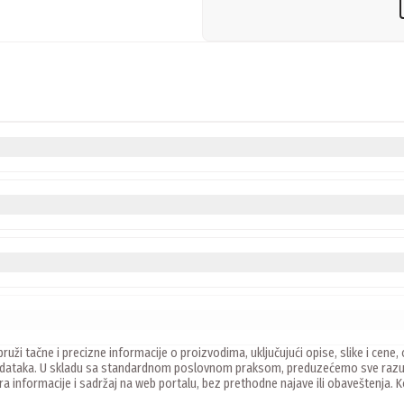
ruži tačne i precizne informacije o proizvodima, uključujući opise, slike i ce
 podataka. U skladu sa standardnom poslovnom praksom, preduzećemo sve razu
ira informacije i sadržaj na web portalu, bez prethodne najave ili obaveštenja.