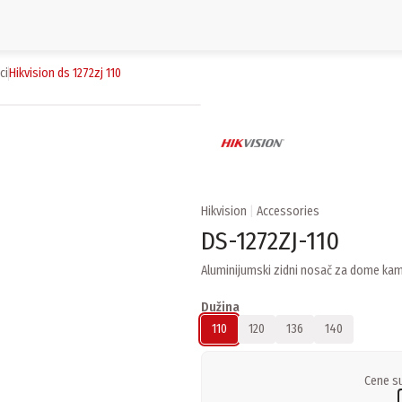
ci
hikvision ds 1272zj 110
Hikvision
|
Accessories
DS-1272ZJ-110
Aluminijumski zidni nosač za dome ka
Dužina
110
120
136
140
Cene su