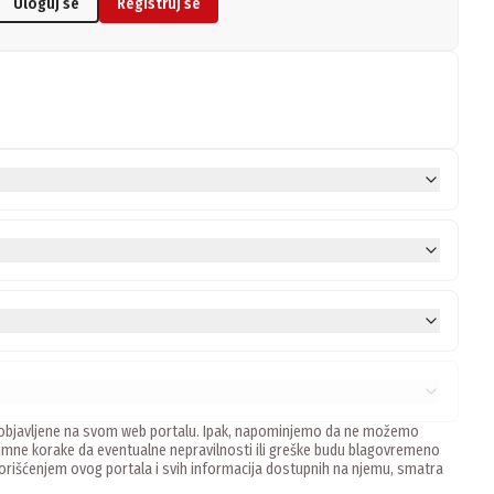
Uloguj se
Registruj se
ne, objavljene na svom web portalu. Ipak, napominjemo da ne možemo
mne korake da eventualne nepravilnosti ili greške budu blagovremeno
 Korišćenjem ovog portala i svih informacija dostupnih na njemu, smatra