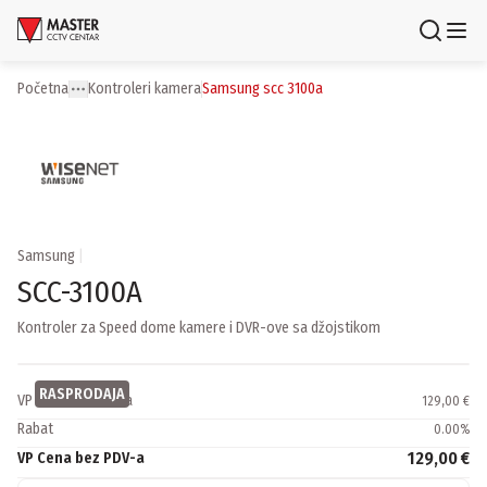
Uloguj se
Registruj se
Početna
kontroleri kamera
samsung scc 3100a
Toggle menu
More
Proizvodi
Brendovi
Aktuelnosti
Samsung
|
SCC-3100A
Usluge i rešenja
Kontroler za Speed dome kamere i DVR-ove sa džojstikom
O nama
Zaposlenje
Lokacije
RASPRODAJA
VP cena bez PDV-a
129,00 €
Kontakti
Rabat
0.00
%
Newsletter
129,00 €
VP Cena bez PDV-a