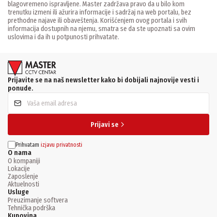
blagovremeno ispravljene. Master zadržava pravo da u bilo kom
trenutku izmeni ili ažurira informacije i sadržaj na web portalu, bez
prethodne najave ili obaveštenja. Korišćenjem ovog portala i svih
informacija dostupnih na njemu, smatra se da ste upoznati sa ovim
uslovima i da ih u potpunosti prihvatate.
Prijavite se na naš newsletter kako bi dobijali najnovije vesti i
ponude.
Prijavi se
Prihvatam
izjavu privatnosti
O nama
O kompaniji
Lokacije
Zaposlenje
Aktuelnosti
Usluge
Preuzimanje softvera
Tehnička podrška
Kupovina