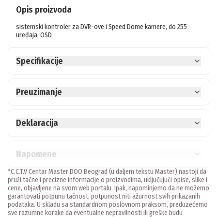
Opis proizvoda
sistemski kontroler za DVR-ove i Speed Dome kamere, do 255 
uređaja, OSD
Specifikacije
Preuzimanje
Deklaracija
Napomene
*C.C.T.V Centar Master DOO Beograd (u daljem tekstu Master) nastoji da
pruži tačne i precizne informacije o proizvodima, uključujući opise, slike i
cene, objavljene na svom web portalu. Ipak, napominjemo da ne možemo
garantovati potpunu tačnost, potpunost niti ažurnost svih prikazanih
podataka. U skladu sa standardnom poslovnom praksom, preduzećemo
sve razumne korake da eventualne nepravilnosti ili greške budu