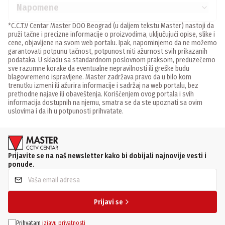
Napomene
*C.C.T.V Centar Master DOO Beograd (u daljem tekstu Master) nastoji da
pruži tačne i precizne informacije o proizvodima, uključujući opise, slike i
cene, objavljene na svom web portalu. Ipak, napominjemo da ne možemo
garantovati potpunu tačnost, potpunost niti ažurnost svih prikazanih
podataka. U skladu sa standardnom poslovnom praksom, preduzećemo
sve razumne korake da eventualne nepravilnosti ili greške budu
blagovremeno ispravljene. Master zadržava pravo da u bilo kom
trenutku izmeni ili ažurira informacije i sadržaj na web portalu, bez
prethodne najave ili obaveštenja. Korišćenjem ovog portala i svih
informacija dostupnih na njemu, smatra se da ste upoznati sa ovim
uslovima i da ih u potpunosti prihvatate.
Prijavite se na naš newsletter kako bi dobijali najnovije vesti i
ponude.
Prijavi se
Prihvatam
izjavu privatnosti