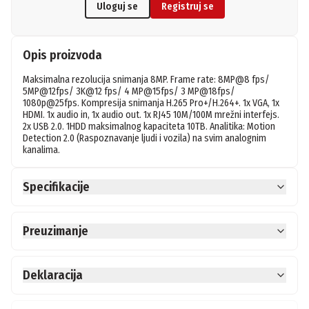
Uloguj se
Registruj se
Opis proizvoda
Maksimalna rezolucija snimanja 8MP. Frame rate: 8MP@8 fps/ 
5MP@12fps/ 3K@12 fps/ 4 MP@15fps/ 3 MP@18fps/ 
1080p@25fps. Kompresija snimanja H.265 Pro+/H.264+. 1x VGA, 1x 
HDMI. 1x audio in, 1x audio out. 1x RJ45 10M/100M mrežni interfejs. 
2x USB 2.0. 1HDD maksimalnog kapaciteta 10TB. Analitika: Motion 
Detection 2.0 (Raspoznavanje ljudi i vozila) na svim analognim 
kanalima.
Specifikacije
Preuzimanje
Deklaracija