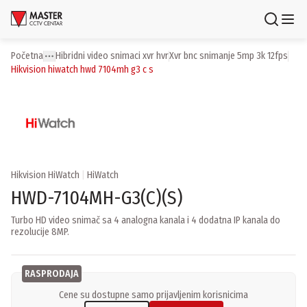
Uloguj se
Registruj se
Početna
hibridni video snimaci xvr hvr
xvr bnc snimanje 5mp 3k 12fps
Toggle menu
More
hikvision hiwatch hwd 7104mh g3 c s
Proizvodi
Brendovi
Aktuelnosti
Hikvision HiWatch
|
HiWatch
Usluge i rešenja
HWD-7104MH-G3(C)(S)
Turbo HD video snimač sa 4 analogna kanala i 4 dodatna IP kanala do
O nama
rezolucije 8MP.
Zaposlenje
Lokacije
Kontakti
Newsletter
RASPRODAJA
Cene su dostupne samo prijavljenim korisnicima