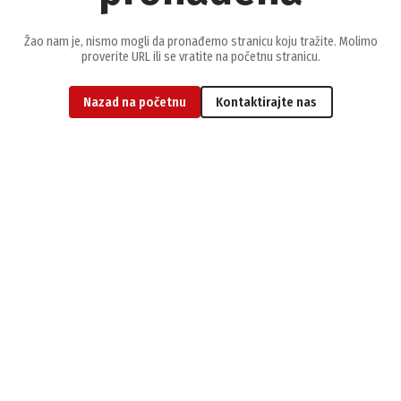
Žao nam je, nismo mogli da pronađemo stranicu koju tražite. Molimo
proverite URL ili se vratite na početnu stranicu.
Nazad na početnu
Kontaktirajte nas