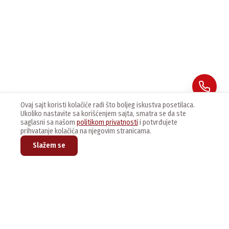
Ovaj sajt koristi kolačiće radi što boljeg iskustva posetilaca.
Ukoliko nastavite sa korišćenjem sajta, smatra se da ste
saglasni sa našom
politikom privatnosti
i potvrđujete
prihvatanje kolačića na njegovim stranicama.
Slažem se
Prijavite se na naš newsletter kako bi dobijali najnovije vesti i
ponude.