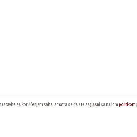
ko nastavite sa korišćenjem sajta, smatra se da ste saglasni sa našom
politikom 
O nama
Usluge
K
O kompaniji
Preuzimanje softvera
O