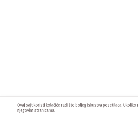
Ovaj sajt koristi kolačiće radi što boljeg iskustva posetilaca. Ukoli
njegovim stranicama.