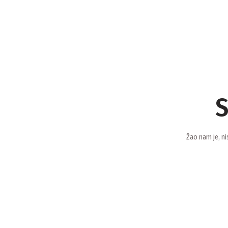
S
Žao nam je, ni