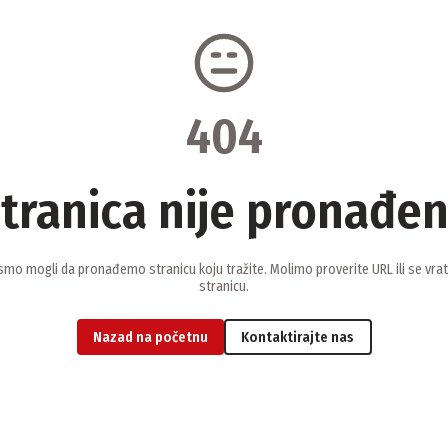
404
tranica nije pronađe
smo mogli da pronađemo stranicu koju tražite. Molimo proverite URL ili se vra
stranicu.
Nazad na početnu
Kontaktirajte nas