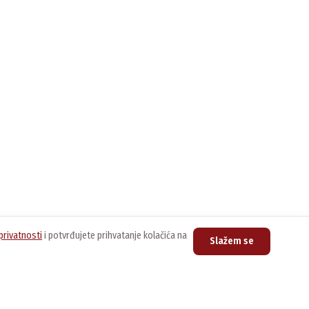
privatnosti
i potvrđujete prihvatanje kolačića na
Slažem se
upovina
Kontakt
nline prodavnica
Centrala
011/3076-888