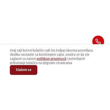
Ovaj sajt koristi kolačiće radi što boljeg iskustva posetilaca.
Ukoliko nastavite sa korišćenjem sajta, smatra se da ste
saglasni sa našom
politikom privatnosti
i potvrđujete
prihvatanje kolačića na njegovim stranicama.
Slažem se
Prijavite se na naš newsletter kako bi dobijali najnovije vesti i
ponude.