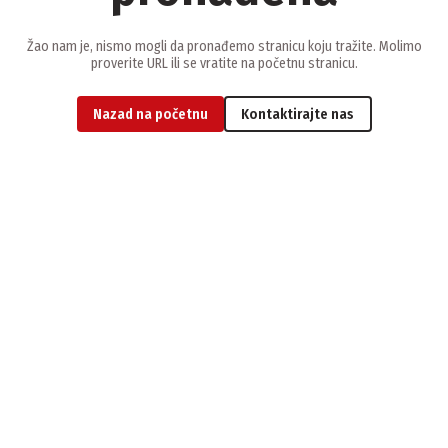
Žao nam je, nismo mogli da pronađemo stranicu koju tražite. Molimo
proverite URL ili se vratite na početnu stranicu.
Nazad na početnu
Kontaktirajte nas