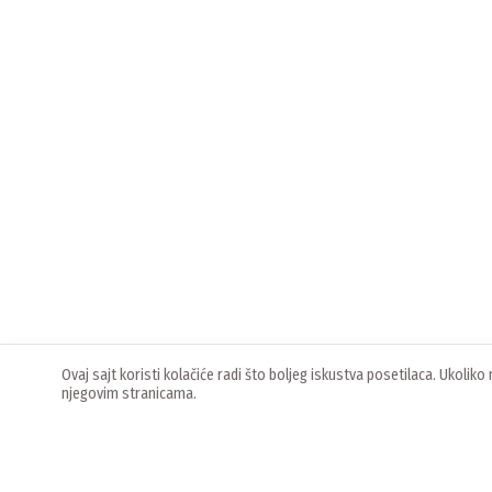
Ovaj sajt koristi kolačiće radi što boljeg iskustva posetilaca. Ukoli
njegovim stranicama.