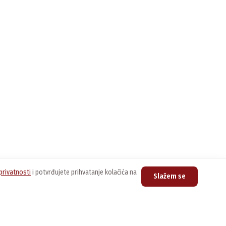
privatnosti
i potvrđujete prihvatanje kolačića na
Slažem se
upovina
Kontakt
nline prodavnica
Centrala
011/3076-888