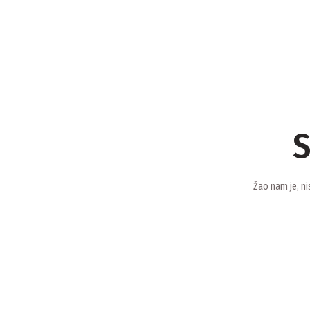
S
Žao nam je, ni