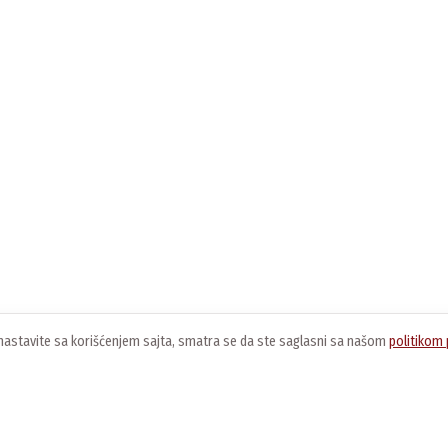
ko nastavite sa korišćenjem sajta, smatra se da ste saglasni sa našom
politikom 
O nama
Usluge
K
O kompaniji
Preuzimanje softvera
O