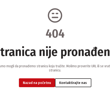
404
tranica nije pronađe
smo mogli da pronađemo stranicu koju tražite. Molimo proverite URL ili se vra
stranicu.
Nazad na početnu
Kontaktirajte nas