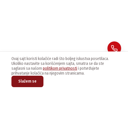
Ovaj sajt koristi kolačiće radi što boljeg iskustva posetilaca.
Ukoliko nastavite sa korišćenjem sajta, smatra se da ste
saglasni sa našom
politikom privatnosti
i potvrđujete
prihvatanje kolačića na njegovim stranicama.
Slažem se
Prijavite se na naš newsletter kako bi dobijali najnovije vesti i
ponude.