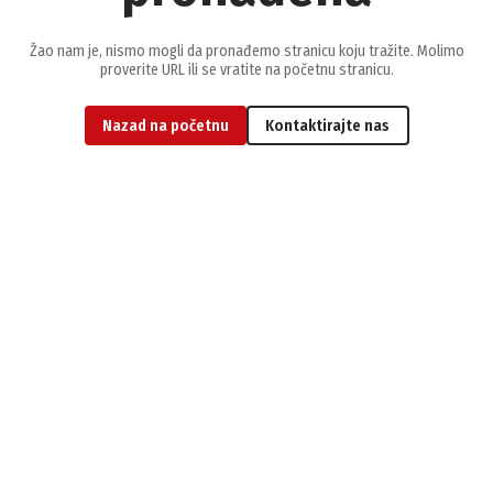
Žao nam je, nismo mogli da pronađemo stranicu koju tražite. Molimo
proverite URL ili se vratite na početnu stranicu.
Nazad na početnu
Kontaktirajte nas