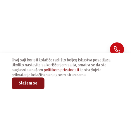
Ovaj sajt koristi kolačiće radi što boljeg iskustva posetilaca.
Ukoliko nastavite sa korišćenjem sajta, smatra se da ste
saglasni sa našom
politikom privatnosti
i potvrđujete
prihvatanje kolačića na njegovim stranicama.
Slažem se
Prijavite se na naš newsletter kako bi dobijali najnovije vesti i
ponude.