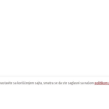
ko nastavite sa korišćenjem sajta, smatra se da ste saglasni sa našom
politikom 
O nama
Usluge
K
O kompaniji
Preuzimanje softvera
O