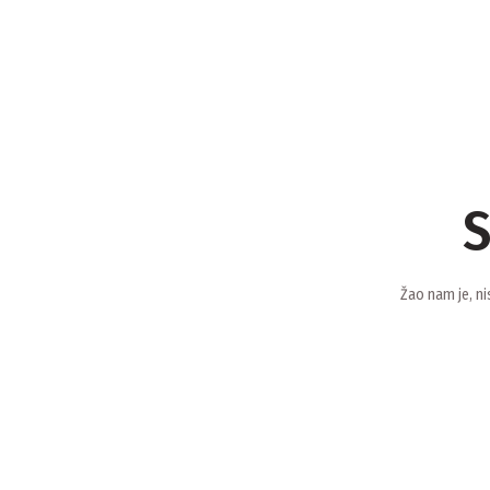
S
Žao nam je, ni