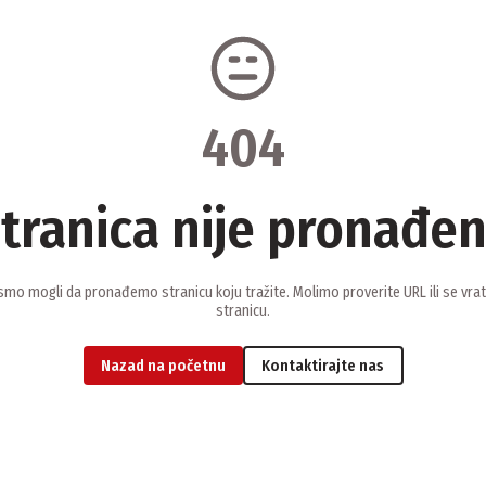
404
tranica nije pronađe
smo mogli da pronađemo stranicu koju tražite. Molimo proverite URL ili se vra
stranicu.
Nazad na početnu
Kontaktirajte nas