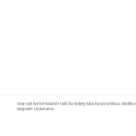
Ovaj sajt koristi kolačiće radi što boljeg iskustva posetilaca. Ukoli
njegovim stranicama.