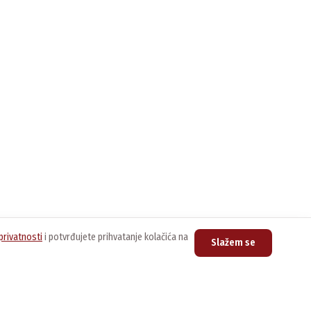
privatnosti
i potvrđujete prihvatanje kolačića na
Slažem se
upovina
Kontakt
nline prodavnica
Centrala
011/3076-888