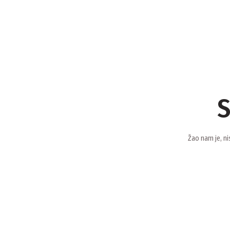
S
Žao nam je, ni