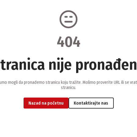
404
tranica nije pronađe
smo mogli da pronađemo stranicu koju tražite. Molimo proverite URL ili se vra
stranicu.
Nazad na početnu
Kontaktirajte nas