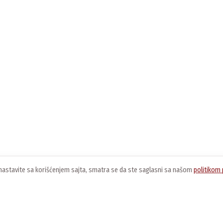
ko nastavite sa korišćenjem sajta, smatra se da ste saglasni sa našom
politikom 
O nama
Usluge
K
O kompaniji
Preuzimanje softvera
O