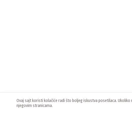
Ovaj sajt koristi kolačiće radi što boljeg iskustva posetilaca. Ukoli
njegovim stranicama.