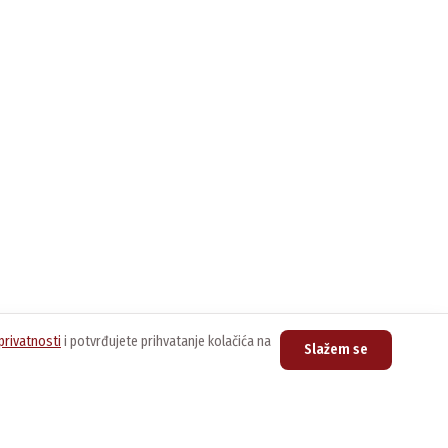
privatnosti
i potvrđujete prihvatanje kolačića na
Slažem se
upovina
Kontakt
nline prodavnica
Centrala
011/3076-888